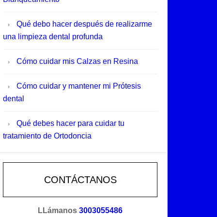
Qué debo hacer después de realizarme
una limpieza dental profunda
Cómo cuidar mis Calzas en Resina
Cómo cuidar y mantener mi Prótesis
dental
Qué debes hacer para cuidar tu
tratamiento de Ortodoncia
CONTÁCTANOS
LLámanos
3003055486