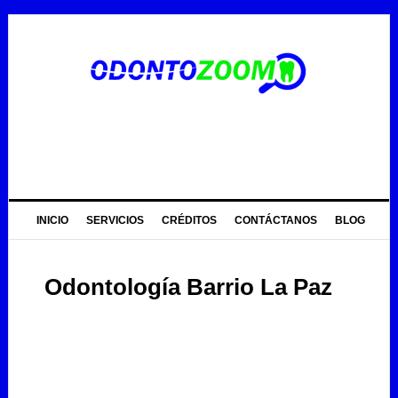
Skip
Skip
Skip
to
to
to
primary
main
primary
navigation
content
sidebar
INICIO
SERVICIOS
CRÉDITOS
CONTÁCTANOS
BLOG
Odontología Barrio La Paz
Odontología Barrio La Paz